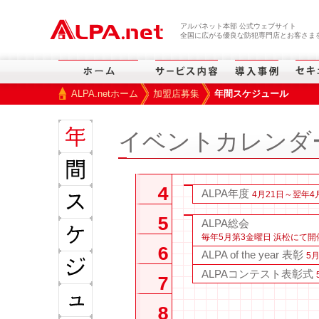
本文へスキップ
アルパネット本部 公式ウェブサイト
全国に広がる優良な防犯専門店とお客さまを
ALPA.netホーム
加盟店募集
年間スケジュール
>
>
イベントカレンダ
4
ALPA年度
4月21日～翌年4
5
ALPA総会
毎年5月第3金曜日 浜松にて開
6
ALPA of the year 表彰
5
ALPAコンテスト表彰式
7
8