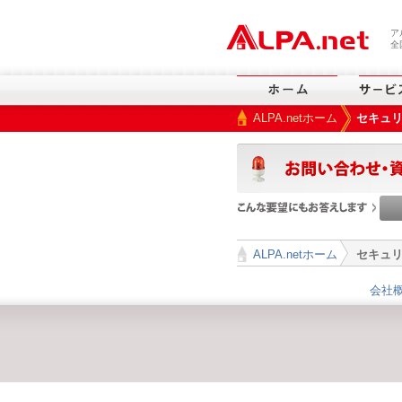
本文へスキップ
ア
全
ALPA.netホーム
セキュ
>
ALPA.netホーム
セキュ
>
会社