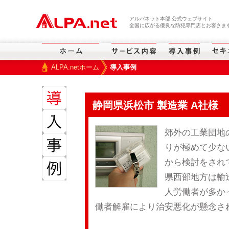
本文へスキップ
アルパネット本部 公式ウェブサイト
全国に広がる優良な防犯専門店とお客さまを
ALPA.netホーム
導入事例
>
静岡県浜松市 製造業 A社様
郊外の工業団地
りが極めて少な
から検討をされ
県西部地方は輸
人労働者が多か
働者解雇により治安悪化が懸念さ