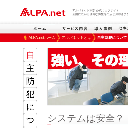
本文へスキップ
アルパネット本部 公式ウェブサイト
全国に広がる優良な防犯専門店とお客さまを
ALPA.netホーム
アルパネットとは
自主防犯について
>
>
システムは安全？