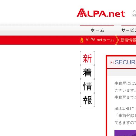
本文へスキップ
ア
全
ALPA.netホーム
新着情
>
SECU
事務局にはS
ございます
事務局まで
SECURI
「事前登録
できますの